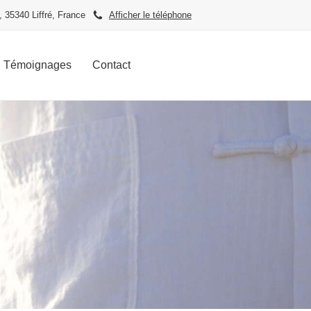
 35340 Liffré, France
Afficher le téléphone
Témoignages
Contact